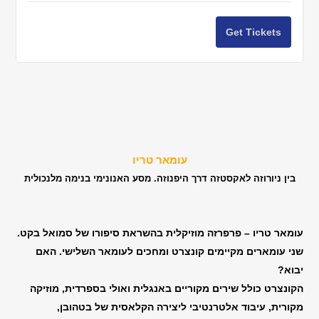
|
|
for
for
21.8
21.8
Get Tickets
ומאר
עומאר
-
-
טריו
טריו
20:30
20:3
@
@
ודיו
סטודיו
דוואי
דוואי
-
-
תל
תל
עומאר טריו
אביב
אביב
בין ניורוזה לאקסטזה דרך היפנוזה. מסע האנונימי בנימה מלנכולית
|
|
9.10
9.10
-
-
עומאר טריו – פרפרזה מוזיקלית בהשראת סיפורו של סמואל בקט.
שני עומארים מקיימים קונצרט ומחכים לעומאר השלישי. האם
20:30
20:3
יבוא?
הקונצרט כולל שירים מקוריים באנגלית ואולי בספרדית, מוזיקה
מקורית, עיבוד אלטרנטיבי ליצירה הקלאסית של בטהובן,