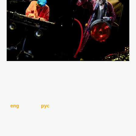
eng
рус