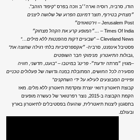
הודו, סרביה, רוסיה וארה׳׳ב וזכה בפרס “קיפוד הזהב”.
״מצחיק בטירוף, תוצר דמיונם הפרוע של שלושה ליצנים
– Jerusalem Post
וירטואוזים״
… – Times Of India
״המופע קרע את הקהל מצחוק״
– Cleveland News
“…שבעיים דקות מהפנטות ללא מילים”
פסטיבל אינפנט, סרביה-
״אקספרסיביות בלתי רגילה שחוצה את
“
,
גבולות התיאטרון מנימוקי חבר השופטים
–
מגזין ״מרתה יודעת״-
פרינג’ במיטבו – “בועט, חדשני, חוויה
מסעירה לכל החושים,
המתובלת במנה גדושה של פעלולים טכניים
ופיזיים המבוצעים לעילא על ידי השחקנים
“
קבוצת תיאטרון דוואי יוצרת ומקדמת תיאטרון ללא מלים. מאז
הקמת הקבוצה ב-2015, נוצר רפרטואר של כעשרה מופעים
בתסגנון ליצנות תיאטרלית, שהועלו בפסטיבלים לתיאטרון בארץ
ובעולם.