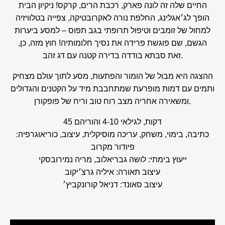
החיים שלה זה לונה פארק, רכבת הרים, קרקס! ניקיון הבית
הופך לג׳אגלינג, החלפת נורה לאקרובטיקה, צפייה בטלוויזיה
למחול של זומבים וטיפול תרופתי בגב תפוס – למסע ביערות
הגשם, שם פוגשת פרידה את נסיך חלומותיה! חוץ מזה, כן,
.זאת סבתא בודדה בדירה קטנה עם דג זהב
ההצגה היא מבול של הומור והפתעות, מסע לתוך עולם מצחיק
ותמים עם דמות מופרעת שמתחבבת מיד על הקטנים והגדולים
ומשאירה אחריה מצב רוח טוב וריח של פופקורן.
45 דקות, לגילאי 4-10 והוריהם
כתיבה, בימוי, משחק, עריכה מוסיקלית, עיצוב, כוריאוגרפיה:
פיודור מקרוב
ייעוץ בימתי: לושה גבריאלוב, מריה נמירובסקי
עיצוב תאורה: איליה גרצ׳יקוב
עיצוב סאונד: דניאל קורונקביץ׳