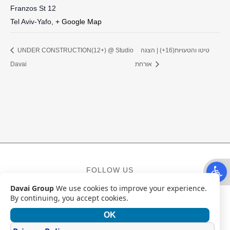
Franzos St 12
Tel Aviv-Yafo
,
+ Google Map
טיטו והטעויות(16+) | הצגה
UNDER CONSTRUCTION(12+) @ Studio
אורחת
Davai
Open t
FOLLOW US
Davai Group
We use cookies to improve your experience.
Facebook
Instagram
YouTube
By continuing, you accept cookies.
OK
CONTACT