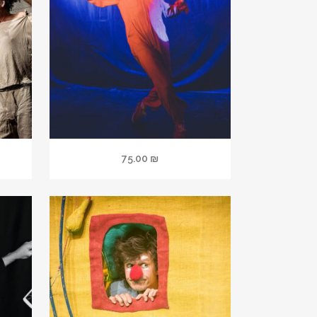
75.00
₪