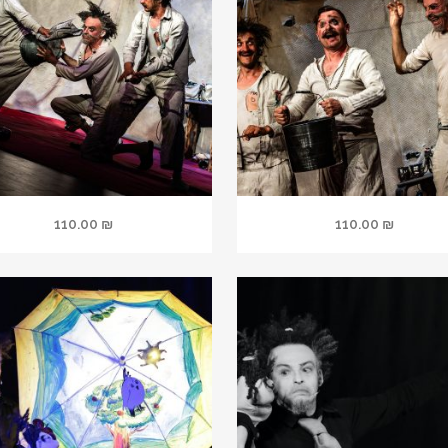
110.00
₪
110.00
₪