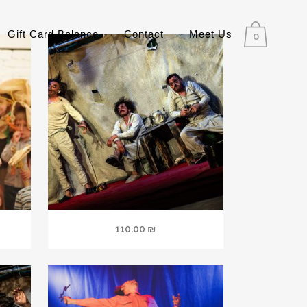
Gift Card Balance
Contact
Meet Us
0
110.00
₪