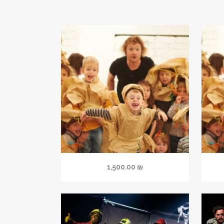
1,500.00
₪