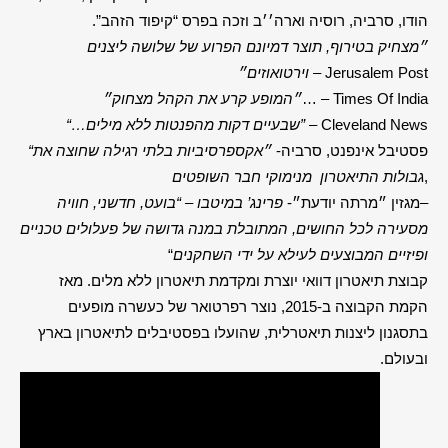
הודו, סרביה, רוסיה וארה׳׳ב וזכה בפרס “קיפוד הזהב”.
״מצחיק בטירוף, תוצר דמיונם הפרוע של שלושה ליצנים
– Jerusalem Post
וירטואוזים״
… – Times Of India
״המופע קרע את הקהל מצחוק״
– Cleveland News
“…שבעיים דקות מהפנטות ללא מילים”
פסטיבל אינפנט, סרביה-
״אקספרסיביות בלתי רגילה שחוצה את
“
,
גבולות התיאטרון מנימוקי חבר השופטים
–
מגזין ״מרתה יודעת״-
פרינג’ במיטבו – “בועט, חדשני, חוויה
מסעירה לכל החושים,
המתובלת במנה גדושה של פעלולים טכניים
ופיזיים המבוצעים לעילא על ידי השחקנים
“
קבוצת תיאטרון דוואי יוצרת ומקדמת תיאטרון ללא מלים. מאז
הקמת הקבוצה ב-2015, נוצר רפרטואר של כעשרה מופעים
בתסגנון ליצנות תיאטרלית, שהועלו בפסטיבלים לתיאטרון בארץ
ובעולם.