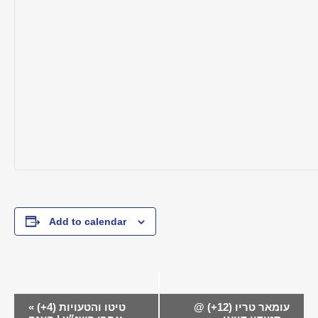
Add to calendar
EVENT
עומאר טריו (12+) @
טיטו והטעויות (4+)
«
NAVIGATION