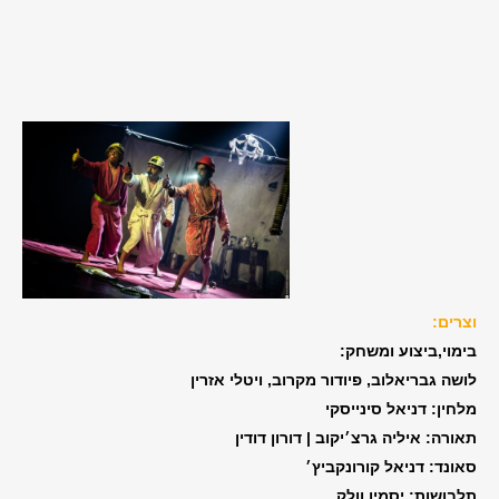
וצרים:
בימוי,ביצוע ומשחק:
לושה גבריאלוב, פיודור מקרוב, ויטלי אזרין
מלחין: דניאל סינייסקי
תאורה: איליה גרצ׳יקוב | דורון דודין
סאונד: דניאל קורונקביץ׳
תלבושות: יסמין וולק