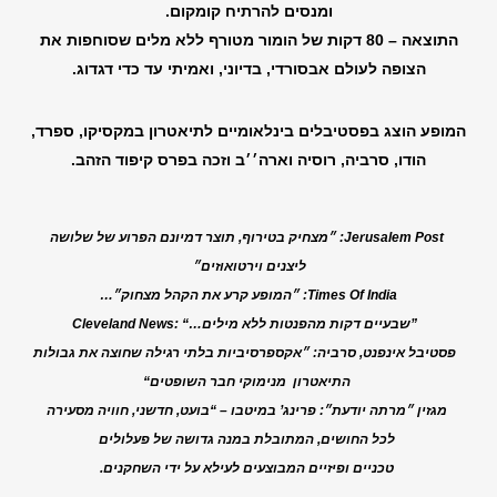
ומנסים להרתיח קומקום.
התוצאה – 80 דקות של הומור מטורף ללא מלים שסוחפות את
הצופה לעולם אבסורדי, בדיוני, ואמיתי עד כדי דגדוג
.
המופע הוצג בפסטיבלים בינלאומיים לתיאטרון במקסיקו, ספרד,
הודו, סרביה, רוסיה וארה׳׳ב וזכה בפרס קיפוד הזהב.
Jerusalem Post:
״מצחיק בטירוף, תוצר דמיונם הפרוע של שלושה
ליצנים וירטואוזים״
Times Of India:
״המופע קרע את הקהל מצחוק״…
“…שבעיים דקות מהפנטות ללא מילים”
Cleveland News:
פסטיבל אינפנט, סרביה:
״אקספרסיביות בלתי רגילה שחוצה את גבולות
התיאטרון מנימוקי חבר השופטים
“
מגזין ״מרתה יודעת״:
פרינג’ במיטבו – “בועט, חדשני, חוויה מסעירה
לכל החושים,
המתובלת במנה גדושה של פעלולים
טכניים ופיזיים המבוצעים לעילא על ידי השחקנים
.