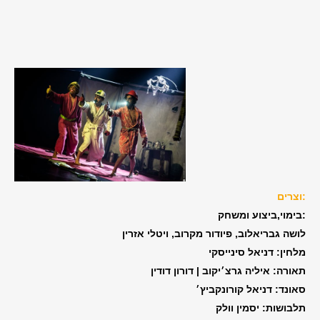
וצרים:
בימוי,ביצוע ומשחק:
לושה גבריאלוב, פיודור מקרוב, ויטלי אזרין
מלחין: דניאל סינייסקי
תאורה: איליה גרצ׳יקוב | דורון דודין
סאונד: דניאל קורונקביץ׳
תלבושות: יסמין וולק