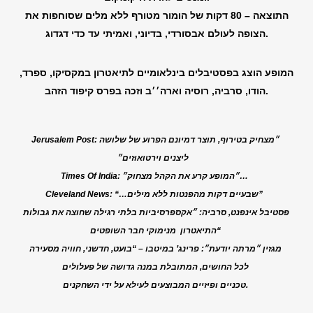
התוצאה – 80 דקות של הומור מטורף ללא מלים שסוחפות את
.
הצופה לעולם אבסורדי, בדיוני, ואמיתי עד כדי דגדוג
המופע הוצג בפסטיבלים בינלאומיים לתיאטרון במקסיקו, ספרד,
הודו, סרביה, רוסיה וארה׳׳ב וזכה בפרס קיפוד הזהב.
״מצחיק בטירוף, תוצר דמיונם הפרוע של שלושה
Jerusalem Post:
ליצנים וירטואוזים״
״המופע קרע את הקהל מצחוק״…
Times Of India:
“…שבעיים דקות מהפנטות ללא מילים”
Cleveland News:
פסטיבל אינפנט, סרביה:
״אקספרסיביות בלתי רגילה שחוצה את גבולות
“
התיאטרון מנימוקי חבר השופטים
מגזין ״מרתה יודעת״:
פרינג’ במיטבו – “בועט, חדשני, חוויה מסעירה
לכל החושים,
המתובלת במנה גדושה של פעלולים
.
טכניים ופיזיים המבוצעים לעילא על ידי השחקנים