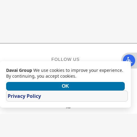
Open t
FOLLOW US
Davai Group
We use cookies to improve your experience.
Facebook
Instagram
YouTube
By continuing, you accept cookies.
OK
CONTACT
Privacy Policy
Mail
WhatsApp
מדיניות פרטיות