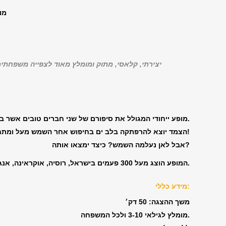
מו
“יצירתי, קלאסי, מתוק ומומלץ מאוד לצפייה משפחתית
מופע ייחודי המגולל את סיפורם של שני חברים טובים אשר בטעות מפילים את השמש לים.
הצמד יוצא להרפתקה בלב ים בחיפוש אחר השמש מעל ומתחת לפני המים… בדרכם צוברים חוויות, ויכוחים, פרידה ולבסוף איחוד מרגש!
?
אבל לאן נעלמה השמש? כיצד ימצאו אותה
פעמים בישראל, רוסיה, אוקראינה, אנגליה, גרמניה, תורכיה ואזרבייג׳אן.
המופע הוצג מעל
300
מידע כללי:
משך ההצגה: 50 דק׳
מומלץ לגילאי 3-10 ולכל המשפחה.