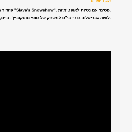
על היוצרים:
נדד בעולם כליצן במופע האגדי ”Slava’s Snowshow”. פסימי עם נטיות לאופטימיות.
פיודור 
לושה גבריאלוב בוגר בי”ס למשחק של סופי מוסקוביץ’. ביים, כתב ועיצב את הצגת הילדים “אפצ’י” ואת הצגת הליצנות “זהו”. אופטימי עם נטיות לפסימיות.