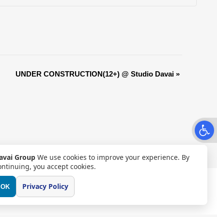
UNDER CONSTRUCTION(12+) @ Studio Davai
»
Open t
avai Group
We use cookies to improve your experience. By
ontinuing, you accept cookies.
Privacy Policy
OK
CONTACT