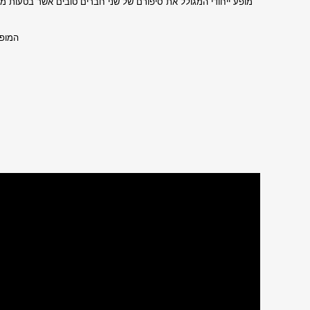
מופע ייחודי המגולל את סיפורם של שני חברים טובים אשר בטעות מ
המופע הוצג מעל 200 פעמים