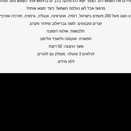
פילים את השמש לים. הצמד יוצא להרפתקה בלב ים בחיפוש אחר השמש מעל ומתחת ל
מרגש! אבל לאן נעלמה השמש? כיצד ימצאו אותה?
 בישראל, רוסיה, אוקראינה, אנגליה, גרמניה, תורכיה ואזרבייג׳אן.
יוצרים ומבצעים: לושה גבריאלוב ופיודור מקרוב
תלבושות: אולגה דומובה
תפאורה: אוקסנה וליאוניד אליסוב
משך ההצגה: 50 דקות.
לגילאים 3 ומעלה. מומלץ גם להורים.
ללא מילים.