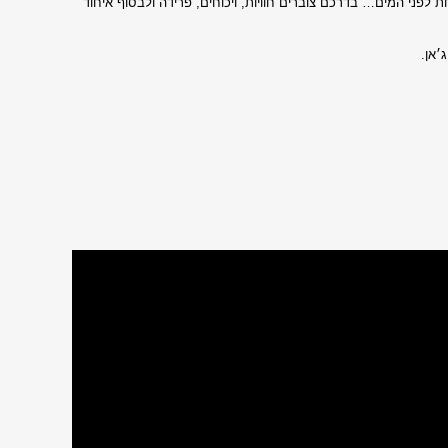
פני המים… בדרכם צוברים חוויות, ויכוחים, פרידה ולבסוף איחוד