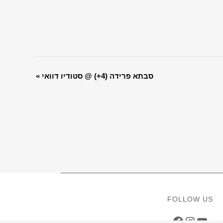
סבתא פרידה (4+) @ סטודיו דוואי
«
EVENT
NAVIGATION
FOLLOW US
Faceboo
Instag
YouT