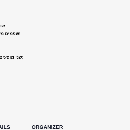
שני
שפמים מעופפים , ריקודים הודים, בישולים בארבע ידיים, זוג גמדים, נמר אחד רעב ועוד!
שני מופעים בזה אחר זה של תיאטרון בובות פרוע, מקורי, סוחף, מלא דמיון, הומור והמצאות: 
AILS
ORGANIZER