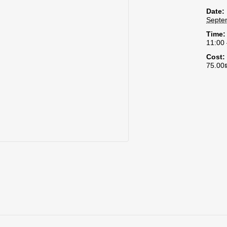
Date:
Septe
Time:
11:00 
Cost:
75.00