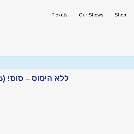
Tickets
Our Shows
Shop
ללא היסוס – סוס! (5+) | הצגה אורחת @ סטודיו דוואי