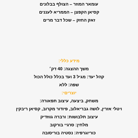
עומאר המוזר – הצולף בבלונים
קסיאן הקפצן – הממריא לעננים
זאק החזק – שכל דבר מרים
מידע כללי:
משך ההצגה: 40 דק׳
קהל יעד: מגיל 3 ועד בכלל כולל הכול
שפה: ללא
יוצריםי:
משחק, ביצעה, עיצוב תפאורה:
ויטלי אזרין, לושה גבריאלוב, פיודור מקרוב, קסיאן ריבקין
עיצוב תלבושות: ורברה גווזדיק
מלחין: סרגיי בורקוב
כוריוגרפיה: נסטיה בוריסובה