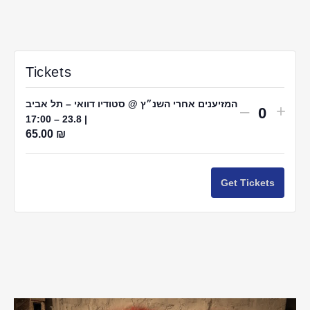
Tickets
המזיענים אחרי השנ״ץ @ סטודיו דוואי – תל אביב
Decrease
Incr
–
+
| 23.8 – 17:00
Quantit
ticket
ticke
65.00
₪
quantity
quan
for
for
Get Tickets
ענים
המזיענים
אחרי
אחרי
נ״ץ
השנ״ץ
@
@
ודיו
סטודיו
דוואי
דוואי
–
–