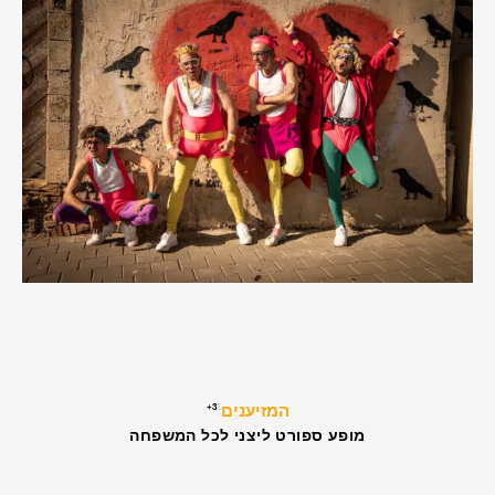
תל
תל
אביב
אביב
|
|
23.8
23.8
–
–
17:00
17:0
המזיענים
3+
מופע ספורט ליצני לכל המשפחה