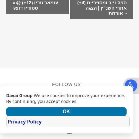
ספל נייר ומספריים (4+)
עומאר טריו (12+) @
«
NAVIGATION
אחרי השנ״ץ | הצגה
סטודיו דוואי
»
אורחת
Open t
FOLLOW US
Davai Group
We use cookies to improve your experience.
Facebook
Instagram
YouTube
By continuing, you accept cookies.
OK
CONTACT
Privacy Policy
Mail
WhatsApp