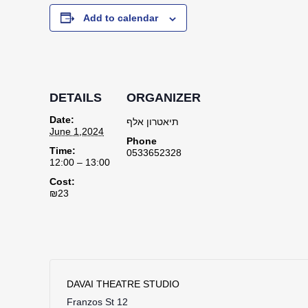
Add to calendar
DETAILS
ORGANIZER
Date:
תיאטרון אלף
June 1,2024
Phone
Time:
0533652328
12:00 – 13:00
Cost:
₪23
DAVAI THEATRE STUDIO
Franzos St 12