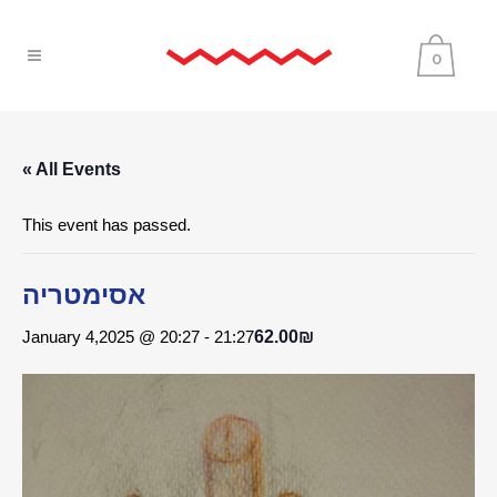
0
« All Events
This event has passed.
אסימטריה
January 4,2025 @ 20:27
-
21:27
62.00₪