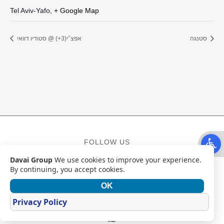
Tel Aviv-Yafo
,
+ Google Map
סטנגה
אפצ׳י(3+) @ סטודיו דוואי
Open t
FOLLOW US
Davai Group
We use cookies to improve your experience.
Facebook
Instagram
YouTube
By continuing, you accept cookies.
OK
CONTACT
Privacy Policy
Mail
WhatsApp