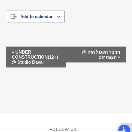
Add to calendar
EVENT
הדבר העגול הזה @
UNDER
«
NAVIGATION
»
הצגת זום
CONSTRUCTION(12+)
@ Studio Davai
Open t
FOLLOW US