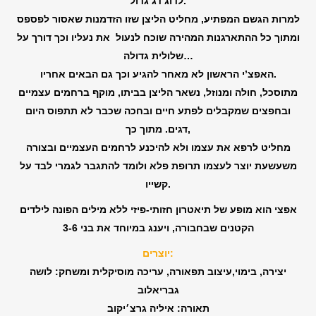
לדוג דג גדול.
למרות הגשם המפתיע, מחליט הליצן שזו הזדמנות שאסור לפספס
ומתוך כל ההתארגנות המהירה שוכח לנעול את נעליו וכך דורך על
שלולית גדולה…
האפצ’י הראשון לא מאחר להגיע וכך גם הבאים אחריו.
מתוסכל, חולה ומנוזל, נשאר הליצן בביתו, מוקף ברחמים עצמיים
ובחפצים שמקבלים לפתע חיים ובחכה שכבר לא תתפוס היום
דגים. מתוך כך,
מחליט לרפא את עצמו ולא להיכנע לרחמים העצמיים ובצורה
משעשעת יוצר לעצמו תרופת פלא ולומד להתגבר לגמרי לבד על
קשייו.
אפצי הוא מופע של תיאטרון חזותי-פיזי ללא מילים הפונה לילדים
הקטנים שבחבורה, ויענג במיוחד את בני 3-6
יוצרים:
יצירה, בימוי,עיצוב תפאורה, עריכה מוסיקלית ומשחק: לושה
גבריאלוב
תאורה: איליה גרצ׳יקוב