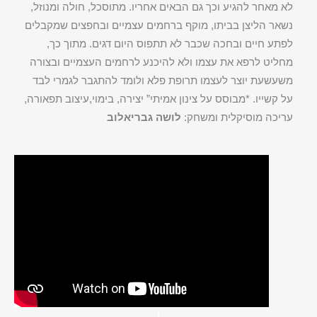
לא מאחר להגיע וכך גם הבאים אחריו. מתוסכל, חולה ומנוזל,
נשאר הליצן בביתו, מוקף ברחמים עצמיים ובחפצים שמקבלים
לפתע חיים ובחכה שכבר לא תתפוס היום דגים. מתוך כך,
מחליט לרפא את עצמו ולא להיכנע לרחמים העצמיים ובצורה
משעשעת יוצר לעצמו תרופת פלא ולומד להתגבר לגמרי לבד
על קשייו. *מבוסס על צינון אמיתי” יצירה, בימוי,עיצוב תפאורה,
עריכה מוסיקלית ומשחק:
לושה גבריאלוב