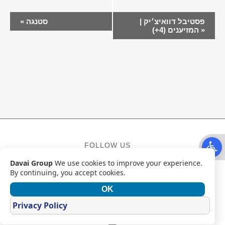
EVENT
פסטיבל דוואיצ׳יק |
סטנגה
«
NAVIGATION
»
המזיענים (4+)
Open t
FOLLOW US
Davai Group
We use cookies to improve your experience.
Facebook
Instagram
YouTube
By continuing, you accept cookies.
OK
CONTACT
Privacy Policy
Mail
WhatsApp